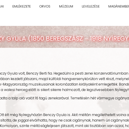
SAI
EMLÉKEZETE
ORVOS
MÚZEUM
LEVELEZÉSE
MAGÁNEMBE
Y GYULA (1850 BEREGSZÁSZ ‒ 1918 NYÍREG
la volt, Benczy Berti fia. Hegedülni a pesti zenei konzervatóriumban tan
arában kezdett játszani, majd külföldi hangversenykörúton vett részt, mely
ak-Magyarország muzsikusainak koronázatlan királyaként emlegették. Band
walesi herceg előtt is sikert sikerre halmozott, de legszívesebben Nyíregyh
 a talp alá valót 16 tagú zenekarával. Temetésén hét vármegye cigányai
t még Nyíregyházán Benczy Gyula is. Akit méltán megillethetett volna a cig
 utasította, de joggal elvárhatta, hogy ne csak cigánynak, hanem úri cigánynak
. Komolyan, szinte méltóságteljesen játszott, mint aki tisztában van azzal,