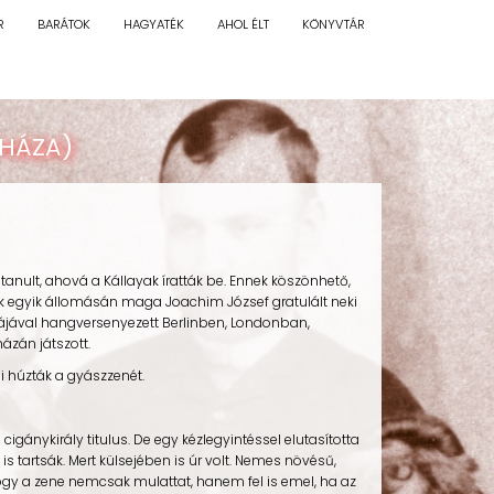
R
BARÁTOK
HAGYATÉK
AHOL ÉLT
KÖNYVTÁR
YHÁZA)
ult, ahová a Kállayak íratták be. Ennek köszönhető,
nek egyik állomásán maga Joachim József gratulált neki
ájával hangversenyezett Berlinben, Londonban,
ázán játszott.
 húzták a gyászzenét.
ánykirály titulus. De egy kézlegyintéssel elutasította
 is tartsák. Mert külsejében is úr volt. Nemes növésű,
 hogy a zene nemcsak mulattat, hanem fel is emel, ha az