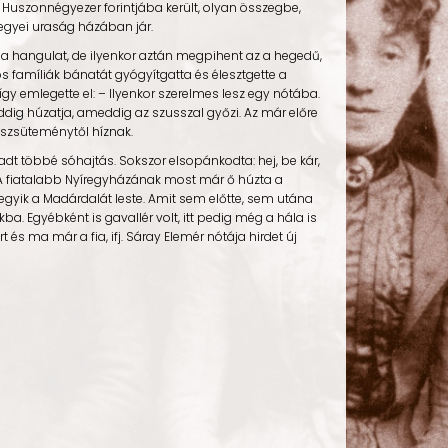
. Huszonnégyezer forintjába került, olyan összegbe,
megyei uraság házában jár.
 a hangulat, de ilyenkor aztán megpihent az a hegedű,
s famíliák bánatát gyógyítgatta és élesztgette a
gy emlegette el: – Ilyenkor szerelmes lesz egy nótába.
ddig húzatja, ameddig az szusszal győzi. Az már előre
ászsüteménytől híznak.
adt többé sóhajtás. Sokszor elsopánkodta: hej, be kár,
 A fiatalabb Nyíregyházának most már ő húzta a
ndegyik a Madárdalát leste. Amit sem előtte, sem utána
ba. Egyébként is gavallér volt, itt pedig még a hála is
 és ma már a fia, ifj. Sáray Elemér nótája hirdet új