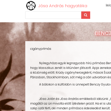
Jósa András hagyatéka
ÍRÁ
Keresés
Ugrás
a
BENCZ
tartalomra
cigányprímás
Nyíregyháza egyik legnagyobb hírű prímása Benczy Gyu
hogy klasszikus zenét is kitűnően játszott. Apja zenek
a közönség előtt. Krúdy cigányhercegként, mások Ész
Párizsban, Stockholmban, sőt még a cári udvarban és a 
A bálokon a külföldön is ünnepelt Benczy Gyula adta
Jósa Jolán és Jósa András emlékeiből idézünk: „Ott él
magától az úri mivolta előtt ízléstelen jelzőt. Ha el is
szép szál férfi, aki minden prímásos édeskedést került