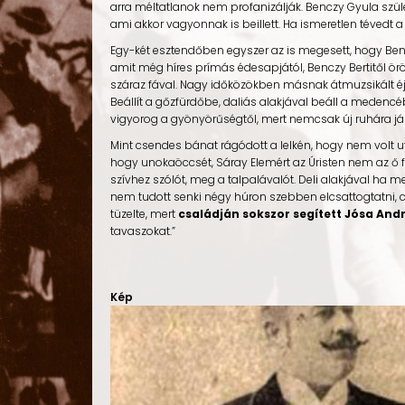
arra méltatlanok nem profanizálják. Benczy Gyula szüle
ami akkor vagyonnak is beillett. Ha ismeretlen tévedt 
Egy-két esztendőben egyszer az is megesett, hogy Ben
amit még híres prímás édesapjától, Benczy Bertitől örö
száraz fával. Nagy időközökben másnak átmuzsikált éjsz
Beállít a gőzfürdőbe, daliás alakjával beáll a medencé
vigyorog a gyönyörűségtől, mert nemcsak új ruhára jár
Mint csendes bánat rágódott a lelkén, hogy nem volt ut
hogy unokaöccsét, Sáray Elemért az Úristen nem az ő 
szívhez szólót, meg a talpalávalót. Deli alakjával ha m
nem tudott senki négy húron szebben elcsattogtatni, csi
tüzelte, mert
családján sokszor segített Jósa And
tavaszokat.”
Kép