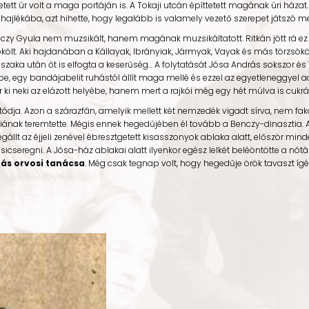
tett úr volt a maga portáján is. A Tokaji utcán építtetett magának úri házat
a hajlékába, azt hihette, hogy legalább is valamely vezető szerepet játszó 
czy Gyula nem muzsikált, hanem magának muzsikáltatott. Ritkán jött rá ez
költ. Aki hajdanában a Kállayak, Ibrányiak, Jármyak, Vayak és más törzsökö
aka után őt is elfogta a keserűség... A folytatását Jósa András sokszor és í
be, egy bandájabelit ruhástól állít maga mellé és ezzel az egyetleneggyel a
 ki neki az elázott helyébe, hanem mert a rajkói még egy hét múlva is cukr
ódja. Azon a szárazfán, amelyik mellett két nemzedék vigadt sírva, nem fak
fiának teremtette. Mégis ennek hegedűjében él tovább a Benczy-dinasztia.
egállt az éjjeli zenével ébresztgetett kisasszonyok ablaka alatt, először mi
cseregni. A Jósa-ház ablakai alatt ilyenkor egész lelkét beléöntötte a nóták
rás orvosi tanácsa
. Még csak tegnap volt, hogy hegedűje örök tavaszt ígért