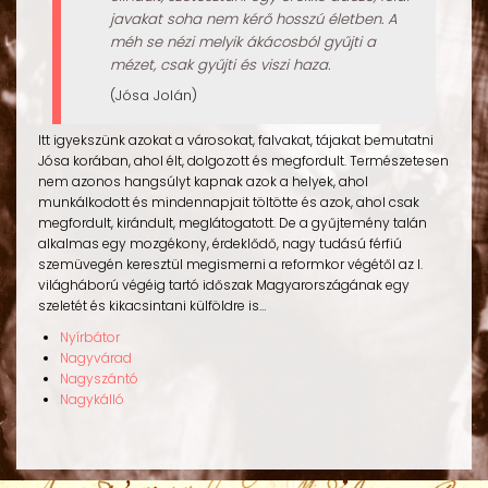
javakat soha nem kérő hosszú életben. A
méh se nézi melyik ákácosból gyűjti a
mézet, csak gyűjti és viszi haza.
(Jósa Jolán)
Itt igyekszünk azokat a városokat, falvakat, tájakat bemutatni
Jósa korában, ahol élt, dolgozott és megfordult. Természetesen
nem azonos hangsúlyt kapnak azok a helyek, ahol
munkálkodott és mindennapjait töltötte és azok, ahol csak
megfordult, kirándult, meglátogatott. De a gyűjtemény talán
alkalmas egy mozgékony, érdeklődő, nagy tudású férfiú
szemüvegén keresztül megismerni a reformkor végétől az I.
világháború végéig tartó időszak Magyarországának egy
szeletét és kikacsintani külföldre is…
Nyírbátor
Nagyvárad
Nagyszántó
Nagykálló