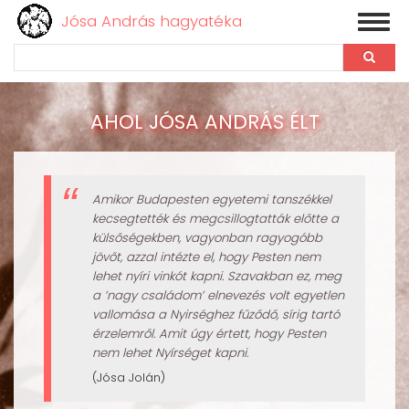
Jósa András hagyatéka
Toggl
naviga
Keresés
Ugrás
a
AHOL JÓSA ANDRÁS ÉLT
tartalomra
Amikor Budapesten egyetemi tanszékkel
kecsegtették és megcsillogtatták előtte a
külsőségekben, vagyonban ragyogóbb
jövőt, azzal intézte el, hogy Pesten nem
lehet nyíri vinkót kapni. Szavakban ez, meg
a ’nagy családom’ elnevezés volt egyetlen
vallomása a Nyirséghez fűződő, sírig tartó
érzelemről. Amit úgy értett, hogy Pesten
nem lehet Nyírséget kapni.
(Jósa Jolán)