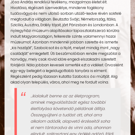
Jósa András rendkívül tevékeny, mozgalmas életet élt.
Hivatása, régészeti szenvedélye, mindenre fogékony
tudásvágya és nem utolsó sorban utazó-kedve révén sokfelé
megfordult a világban. Beutazta Svájc, Németország, Itália,
Szicília, Ausztria, Erdély tájait, járt Párizsban és Londonban. A
nyíregyházi múzeum alapításakor tapasztalatszerző körútra
indult Magyarországon, felkereste szinte valamennyi hazai
múzeumot. Azonban mindennél jobban szerette és ismerte
„kis hazáját”, Szabolcsot és a Nyírt, melyet mindig mint „nagy
családját” emlegetett. Úti beszámolóiban rendre megszólal a
honvágy, mely csak rövid időre engedi elszakadni szeretett
földjéről. Nála jobban kevesek ismerték ezt a vidéket. Orvosként
egy-egy betegért a legeldugottabb tanyára is elment.
Régészként pedig lázasan kutatta Szabolcs ősi múltját. Alig
akad olyan település, város, ahol meg ne fordult volna.
...kialakult benne az az életprogram,
aminek megvalósítását egész további
életfolyása követendő példának állítja.
Összegyűjteni a tudást ott, ahol arra
alkalom adódik, alapvető érzéseitől soha
el nem tántorodva és vinni oda, ahonnan
elindult, szétosztani egy örökké adózó, földi