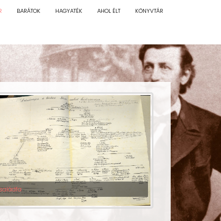
R
BARÁTOK
HAGYATÉK
AHOL ÉLT
KÖNYVTÁR
saládfa