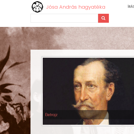
Jósa András hagyatéka
ÍRÁ
Keresés
Ugrás
a
tartalomra
Életrajz