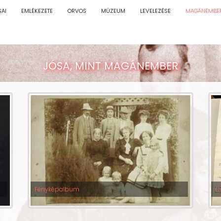
SAI
EMLÉKEZETE
ORVOS
MÚZEUM
LEVELEZÉSE
MAGÁNEMBE
JÓSA, MINT MAGÁNEMBER
Fényképalbum
C