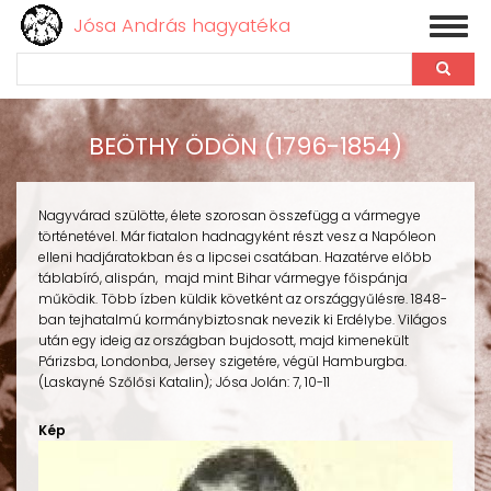
Jósa András hagyatéka
Toggl
naviga
Keresés
Ugrás
a
BEÖTHY ÖDÖN (1796-1854)
tartalomra
Nagyvárad szülötte, élete szorosan összefügg a vármegye
történetével. Már fiatalon hadnagyként részt vesz a Napóleon
elleni hadjáratokban és a lipcsei csatában. Hazatérve előbb
táblabíró, alispán, majd mint Bihar vármegye főispánja
működik. Több ízben küldik követként az országgyűlésre. 1848-
ban tejhatalmú kormánybiztosnak nevezik ki Erdélybe. Világos
után egy ideig az országban bujdosott, majd kimenekült
Párizsba, Londonba, Jersey szigetére, végül Hamburgba.
(Laskayné Szőlősi Katalin); Jósa Jolán: 7, 10-11
Kép