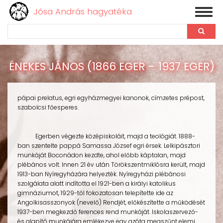
Jósa András hagyatéka
Toggl
naviga
Keresés
Ugrás
a
ÉNEKES JÁNOS (1866 EGER – 1937 EGER)
tartalomra
pápai prelatus, egri egyházmegyei kanonok, címzetes prépost,
szabolcsi főesperes.
Egerben végezte középiskoláit, majd a teológiát. 1888-
ban szentelte pappá Samassa József egri érsek. Lelkipásztori
munkáját Boconádon kezdte, ahol előbb káptalan, majd
plébános volt. Innen 21 év után Törökszentmiklósra került, majd
1913-ban Nyíregyházára helyezték. Nyíregyházi plébánosi
szolgálata alatt indította el 1921-ben a királyi katolikus
gimnáziumot, 1929-től fokozatosan telepítette ide az
Angolkisasszonyok (nevelő) Rendjét, előkészítette a működését
1937-ben megkezdő ferences rend munkáját. Iskolaszervező-
és alapító munkájára emlékezve egy azóta megszűnt elemi