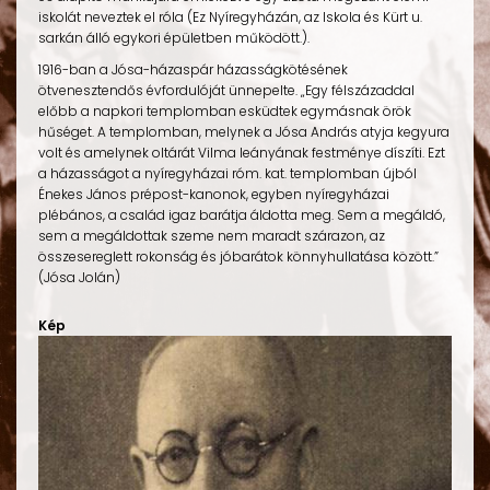
iskolát neveztek el róla (Ez Nyíregyházán, az Iskola és Kürt u.
sarkán álló egykori épületben működött.).
1916-ban a Jósa-házaspár házasságkötésének
ötvenesztendős évfordulóját ünnepelte. „Egy félszázaddal
előbb a napkori templomban esküdtek egymásnak örök
hűséget. A templomban, melynek a Jósa András atyja kegyura
volt és amelynek oltárát Vilma leányának festménye díszíti. Ezt
a házasságot a nyíregyházai róm. kat. templomban újból
Énekes János prépost-kanonok, egyben nyíregyházai
plébános, a család igaz barátja áldotta meg. Sem a megáldó,
sem a megáldottak szeme nem maradt szárazon, az
összesereglett rokonság és jóbarátok könnyhullatása között.”
(Jósa Jolán)
Kép