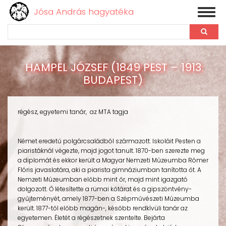
Jósa András hagyatéka
Toggl
naviga
Keresés
Ugrás
a
HAMPEL JÓZSEF (1849 PEST – 1913
tartalomra
BUDAPEST)
régész, egyetemi tanár, az MTA tagja
Német eredetű polgárcsaládból származott. Iskoláit Pesten a
piaristáknál végezte, majd jogot tanult. 1870-ben szerezte meg
a diplomát és ekkor került a Magyar Nemzeti Múzeumba Rómer
Flóris javaslatára, aki a piarista gimnáziumban tanította őt. A
Nemzeti Múzeumban előbb mint őr, majd mint igazgató
dolgozott. Ő létesítette a rümai kőtárat és a gipszöntvény-
gyűjteményét, amely 1877-ben a Szépművészeti Múzeumba
került. 1877-től előbb magán-, később rendkívüli tanár az
egyetemen. Életét a régészetnek szentelte. Bejárta