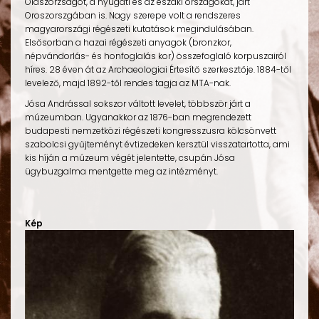
Olaszorzságot, a nyugati és az északi országokat, járt
Oroszorszgában is. Nagy szerepe volt a rendszeres
magyarországi régészeti kutatások megindulásában.
Elsősorban a hazai régészeti anyagok (bronzkor,
népvándorlás- és honfoglalás kor) összefoglaló korpuszairól
híres. 28 éven át az Archaeologiai Értesítő szerkesztője. 1884-től
levelező, majd 1892-től rendes tagja az MTA-nak.
Jósa Andrással sokszor váltott levelet, többször járt a
múzeumban. Ugyanakkor az 1876-ban megrendezett
budapesti nemzetközi régészeti kongresszusra kölcsönvett
szabolcsi gyűjteményt évtizedeken kersztül visszatartotta, ami
kis híján a múzeum végét jelentette, csupán Jósa
ügybuzgalma mentgette meg az intézményt.
Kép