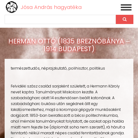
Jósa András hagyatéka
Toggl
naviga
Keresés
Ugrás
a
HERMAN OTTÓ (1835 BREZNÓBÁNYA ‒
tartalomra
1914 BUDAPEST)
természettudós, néprajzkutató, polihisztor, politikus
Felvidéki szász család sarjaként született, a Hermann Károly
nevet kaptra. Tanulmányait Miskolcon kezdte. A
szabadságharc alatt 14 esztendősen beállt katonának. A
szabadságharc bukása után segédnek állt egy
lakatosmesterhez, majd a korompai gépgyár munkásaként
dolgozott. 1853-ban beiratkozott a bécsi politechnikumba,
ahol mérnöki tanulmányokat folytatott, de azokat apja halála
miatt nem fejezte be (diplomát soha nem szerzett), rá hárult a
fenntartó nélkül maradt népes család fenntartásának gondja.