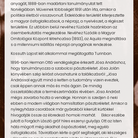
anyagát, 1888-ban madártani tanulmányutat tett
Norvégiában. Műveinek többségét 1891 után írta, amikor a
politikai életből visszavonult. Érdeklődési területét kiterjesztette
a magyar ősfoglalkozások, a néprajz, a nyelvészet, a régészet
területére. Ez utóbbin belül nevéhez fűződik hazánkban az
ősemberkutatás megkezdése. Nevéhez fűződik a Magyar
Ornitológiai Központ létrehozása (1893), az Aquila megindítása
s a millenniumi kiállítás néprajzi anyagának rendezése.
Kossuth Lajost két alkalommal meglátogatta Turinban.
1896-ban Herman Ottó vendégségbe érkezett Jósa Andráshoz,
hogy tanulmányozza a szabolcsi pásztoréletet. Jósa Jolán
könyvében szép leírást olvashatunk a találkozásról: „Jósa
Andrással együtt mind a ketten a tudomány vizein eveztek,
csak éppen annak más és más ágain. De mindig
összetalálkoztak a természetimádás révében. Jósa Andrást
mégis zavarba hozta a vendége. Honnan is szedjen ő neki
ebben a modern világban hamisítatlan pásztoréletet. Amikor a
nyíregyházai csordások már gyárakból kikerült kürtökkel
hívogatják össze az ébredező homoki marhát. Ekkor eszébe
jutott a Forgách László gróf híres eszenyi gulyája. Ott az Isten
háta mögött még akadhat őspásztorélet, meg egyéb
ősfoglalkozás. Táviratban kérte a gróf segítségét, aki készséges