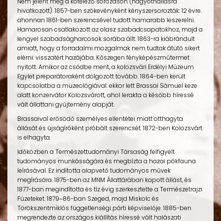
Nem jelent meg a kötelező sorozáson (nagyothallásra
hivatkozott). 1857-ben szökevényként kényszersorozták: 12 évre.
ahonnan 1861-ben szerencsével tudott hamarabb leszerelni.
Hamarosan csatlakozott az olasz szabadcsapatokhoz, majd a
lengyel szabadságharcosok sorába állt. 1863-ra kiábrándult
amiatt, hogy a forradalmi mozgalmak nem tudtak átütő sikert
elérni: visszatért hazájába. Kőszegen fényképészműtermet
nyitott. Amikor az csődbe ment, a kolozsvári Erdélyi Múzeum
Egylet preparátoraként dolgozott tovább. 1864-ben került
kapcsolatba a muzeológiával: ekkor lett Brassai Sámuel keze
alatt konzervátor Kolozsvárott, ahol lerakta a később híressé
vált állattani gyűjtemény alapját.
Brassaival erősödő személyes ellentétei miatt otthagyta
állását és újságíróként próbált szerencsét. 1872-ben Kolozsvárt
is elhagyta.
Időközben a Természettudományi Társaság felfigyelt
tudományos munkásságára és megbízta a hazai pókfauna
leírásával. Ez indította alapvető tudományos művek
megírására. 1875-ben az MNM Állattárában kapott állást, és
1877-ban megindította és tíz évig szerkesztette a Természetrajzi
Füzeteket. 1879‒86-ban Szeged, majd Miskolc és
Törökszentmiklós függetlenségi párti képviselője. 1885-ben
megrendezte az országos kiállítás híressé vált halászati