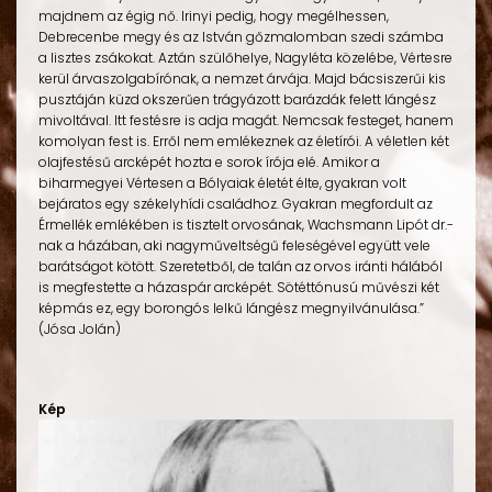
majdnem az égig nő. Irinyi pedig, hogy megélhessen,
Debrecenbe megy és az István gőzmalomban szedi számba
a lisztes zsákokat. Aztán szülőhelye, Nagyléta közelébe, Vértesre
kerül árvaszolgabírónak, a nemzet árvája. Majd bácsiszerűi kis
pusztáján küzd okszerűen trágyázott barázdák felett lángész
mivoltával. Itt festésre is adja magát. Nemcsak festeget, hanem
komolyan fest is. Erről nem emlékeznek az életírói. A véletlen két
olajfestésű arcképét hozta e sorok írója elé. Amikor a
biharmegyei Vértesen a Bólyaiak életét élte, gyakran volt
bejáratos egy székelyhídi családhoz. Gyakran megfordult az
Érmellék emlékében is tisztelt orvosának, Wachsmann Lipót dr.-
nak a házában, aki nagyműveltségű feleségével együtt vele
barátságot kötött. Szeretetből, de talán az orvos iránti hálából
is megfestette a házaspár arcképét. Sötéttónusú művészi két
képmás ez, egy borongós lelkű lángész megnyilvánulása.”
(Jósa Jolán)
Kép