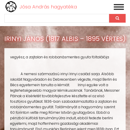
Jósa András hagyatéka
Toggl
naviga
Keresés
Ugrás
a
IRINYI JÁNOS (1817 ALBIS – 1895 VÉRTES)
tartalomra
vegyész, a zajtalan és robbanásmentes gyufa föltalálója
A nemesi származású irinyi Irinyi család sarja. Alsóbb
iskoláit Nagyváradon és Debrecenben végezte, majd Berlin és
Bécs egyetemein tanulta a kémiát. Irinyi egyike volt a
legtehetségesebb magyar kémikusoknak. Tanárának, Meissner
Pálnak a kísérletét továbbfejlesztve készítette el az első
foszforos gyufákat. 1836-ban szabadalmaztatta a zajtalan és
robbanásmentes gyufát. Találmányát a hagyomány szerint
60 forinton vette meg Rómer István gyufagyáros. Ebből a
pénzből külföldi tanulmányútra indult, ebből fedezte berlini
egyetemi, majd hoffenheimi gazdasági akadémiai
tanulmányait. Első munkája Berlinben jelent meg 1838-ban. Ezt