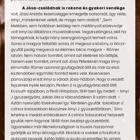
A Jósa-családnak is rokona és gyakori vendége
volt. Jósa András keserűséggel emlegette balsorsát, úgy vélte,
Irinyi „mindenkinek vetett, de maga nem aratott.” „Sem
életében, sem holtában kellőleg nem méltányolt előrevivője
volt Irinyi az általános művelődésnek. Vegyészlángész, akit ha
támogatnak, ki tudja hány aranygöröngyöt termelt volna.
Sorsa a magyar feltaláló sorsa, őt megeszi a közöny, a 'dörzs'-
gyufát pedig megveszi az élelmes bécsi magyar – Rómer
István. Nem hatvan forintért, amint azt életének írói állítják,
hanem ezer forintért, amint azt Jósa Péteréknél maga Irinyi
elmondta. Rómer azonnal gyufagyárat állít és már az első
esztendőben egymillió forintot keres vele. Keservesen
panaszolja el ezt Irinyi a váradi Jósa-házban. Hogy a veszett
fejszének nyele kerüljön, Pesten ő is gyufagyáracskát állít.
Kossuth lapjában, a Pesti Hírlapban, 1841-ben így hirdeti: – Irinyi
J. gyuszergyára, Jakab óta a Városháztéren 9 szám alatt. –
Aztán nyelvújító törekvéssel így: 'Kéntelen gyufák tokokban s'
csínos tolaszokban készülnek Irinyi J. gyúszertárában...' Sírni
lehetne e meddő erőlködésen! A csínos 'tolaszokba' helyezett
gyufák nem fogynak. 1848-ban bezárja gyúszertárát.
Ugyanekkor már Németországban is busás haszonnal
gyártják az Irinyi dörzsgyufát. Később a svédek a foszfort a
dobozra helyezik. Azóta talán a gyufa az egyetlen fa, amely