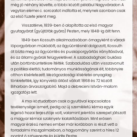
még jó néhány követte, a többi között például Nagyváradon A
vegytan elemei c. sorozatot indította el, melynek azonban csak
az első füzete jelent meg.
Visszatérve, 1839-ben ő alapította az első magyar
gyufagyárat (gyújtófák gyára) Pesten, mely 1848-ig állt fenn.
1849-ben Kossuth alkalmazásában őrnagyként a váradi
lőporgyárban működött, az ágyúöntésnél dolgozott, Kossuth
őt bízta meg az ágyúöntés és puskaporgyártás irányításával,
és az állami gyárak felügyeletével. A szabadságharc bukása
után börtönbüntetésre ítélték. Szabadulása után visszavonult
a politikai élettől, tudományos munkásságának élt, többnyire
otthon kísérletezett. Mezőgazdasági kísérletei anyagilag
tönkretették, így könyvelői állást vállalt: 1868 és 72 között
Biharban árvaszolgabíró. Majd a debreceni István-malom
igazgatója lett.
A mai köztudatban csak a gyufával kapcsolatos
tevékenysége ismert, pedig az új szemléletű kémia egyik
legelső hazai terjesztője volt, valamint jelentős szerepet játszott
a magyar kémiai szaknyelv kialakításában. Mint erősen
magyar érzésű nemes ember már korábban is részt vett a
forradalmi mozgalmakban, a hagyomány szerint a híres 12
pontot ő szövegezte és küldte Pestre.