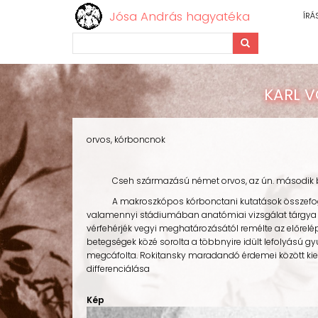
Jósa András hagyatéka
ÍRÁ
Keresés
Ugrás
a
KARL V
tartalomra
orvos, kórboncnok
Cseh származású német orvos, az ún. második bécsi
A makroszkópos kórbonctani kutatások összefoglalója
valamennyi stádiumában anatómiai vizsgálat tárgya l
vérfehérjék vegyi meghatározásától remélte az előrelépé
betegségek közé sorolta a többnyire idült lefolyású g
megcáfolta. Rokitansky maradandó érdemei között kie
differenciálása
Kép