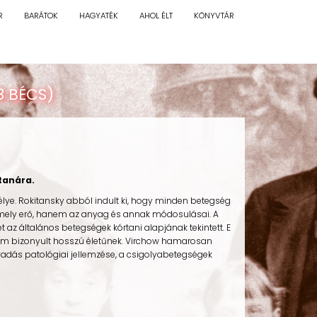
R
BARÁTOK
HAGYATÉK
AHOL ÉLT
KÖNYVTÁR
8 BÉCS)
tanára.
ye. Rokitansky abból indult ki, hogy minden betegség
amely erő, hanem az anyag és annak módosulásai. A
t az általános betegségek kórtani alapjának tekintett. E
n nem bizonyult hosszú életűnek. Virchow hamarosan
adás patológiai jellemzése, a csigolyabetegségek