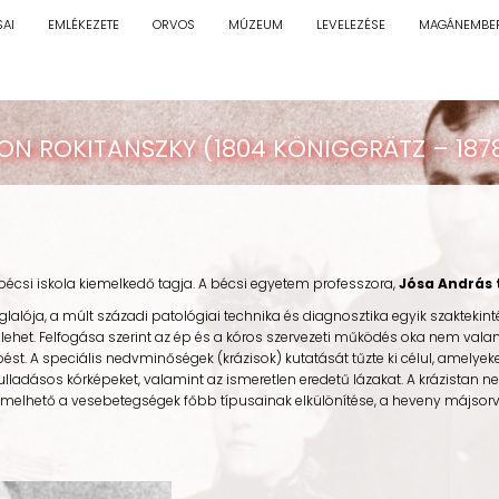
SAI
EMLÉKEZETE
ORVOS
MÚZEUM
LEVELEZÉSE
MAGÁNEMBE
ON ROKITANSZKY (1804 KÖNIGGRÄTZ – 187
 iskola kiemelkedő tagja. A bécsi egyetem professzora,
Jósa András 
, a múlt századi patológiai technika és diagnosztika egyik szaktekintél
ehet. Felfogása szerint az ép és a kóros szervezeti működés oka nem val
st. A speciális nedvminőségek (krázisok) kutatását tűzte ki célul, amelyeke
yulladásos kórképeket, valamint az ismeretlen eredetű lázakat. A krázista
melhető a vesebetegségek főbb típusainak elkülönítése, a heveny májsorv