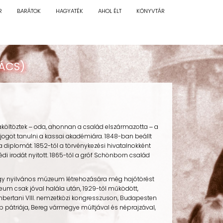
R
BARÁTOK
HAGYATÉK
AHOL ÉLT
KÖNYVTÁR
KÁCS)
zaköltöztek ‒ oda, ahonnan a család elszármazotta ‒ a
jogot tanulni a kassai akadémiára. 1848-ban beállt
diplomát. 1852-től a törvénykezési hivatalnokként
di irodát nyitott. 1865-től a gróf Schönborn család
egy nyilvános múzeum létrehozására még hajótörést
um csak jóval halála után, 1929-től működött,
 embertani VIII. nemzetközi kongresszuson, Budapesten
 pátriája, Bereg vármegye múltjával és néprajzával,