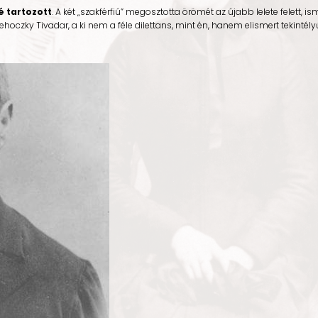
é tartozott
. A két „szakférfiú” megosztotta örömét az újabb lelete felett, is
hoczky Tivadar, a ki nem a féle dilettans, mint én, hanem elismert tekintély