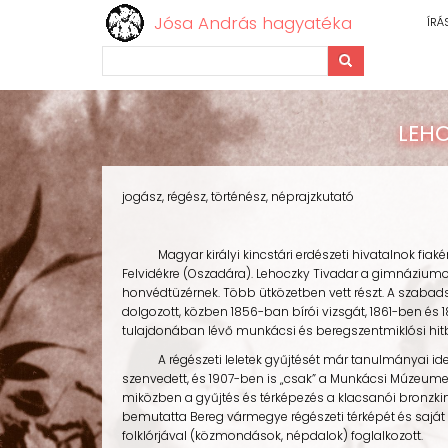
Jósa András hagyatéka
ÍRÁ
Keresés
Ugrás
a
LEHO
tartalomra
jogász, régész, történész, néprajzkutató
Magyar királyi kincstári erdészeti hivatalnok fiaként 
Felvidékre (Oszadára). Lehoczky Tivadar a gimnáziumot
honvédtüzérnek. Több ütközetben vett részt. A szabad
dolgozott, közben 1856-ban bírói vizsgát, 1861-ben és 
tulajdonában lévő munkácsi és beregszentmiklósi hit
A régészeti leletek gyűjtését már tanulmányai idejé
szenvedett, és 1907-ben is „csak” a Munkácsi Múzeume
miközben a gyűjtés és térképezés a klacsanói bronzkinc
bemutatta Bereg vármegye régészeti térképét és saját 
folklórjával (közmondások, népdalok) foglalkozott.