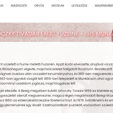
SAI
EMLÉKEZETE
ORVOS
MÚZEUM
LEVELEZÉSE
MAGÁNEMBE
CZKY TIVADAR (1830. FUZSINE ‒ 1915 MUN
született a Fiume melletti Fuzsinén. Apját korán elveszette, anyjával viss
 Rózsahegyen végezte, majd bölcseletet hallgatott Rozsnyón. Beiratkozott 
ságharc bukása után visszatért tanulmányaihoz, és 1851-ben megszerezte a 
1863-ban ügyvédi vizsgát tett. 1855-ben telepedett le Munkácson, ahol ügyvé
bizományi uradalom jogásza, majd főügyésze lett.
t elkezdte. A Bereg megyében kutató Lehoczky Tivadar 1869-es kísérlete 
gyesületet sikerült megszerveznie; maga a régen megálmodott Beregi Múze
s 1860-as előkerülésétől kezdve töretlenül folyt. Az 1876. őstörténelmi és
gyűjteményének egy részét. Szakfolyóiratban publikált, elsősorban szűkebb