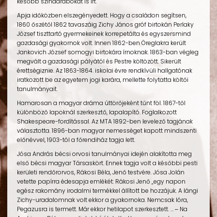
később színdarabokat is írt.
Apja időközben elszegényedett. Hogy a családon segítsen,
1860 őszétől 1862 tavaszáig Zichy János gróf birtokán Perlaky
József tiszttartó gyermekeinek korrepetálta és egyszersmind
gazdasági gyakornok volt. Innen 1862-ben Öreglakra került
Jankovich József somogyi birtokára írnoknak. 1863-ban végleg
megvált a gazdasági pályától és Pestre költözött. Sikerült
érettségiznie. Az 1863-1864. iskolai évre rendkívüli hallgatónak
iratkozott be az egyetem jogi karára, mellette folytatta költői
tanulmányait.
Hamarosan a magyar dráma úttörőjeként tűnt föl. 1867-től
különböző lapoknál szerkesztő, lapalapító. Foglalkozott
Shakespeare-fordítással. Az MTA 1892-ben levelező tagjának
választotta. 1896-ban magyar nemességet kapott mindszenti
előnévvel, 1903-tól a főrendiház tagja lett.
Jósa András bécsi orvosi tanulmányai idején alakította meg
első bécsi magyar Társaskört. Ennek tagja volt a későbbi pesti
kerületi rendőrorvos, Rákosi Béla, Jenő testvére. Jósa Jolán
vetette papírra édesapja emlékét: Rákosi Jenő „egy napon
egész rakomány irodalmi termékkel állított be hozzájuk. A lángi
Zichy-uradalomnak volt ekkor a gyakornoka. Nemcsak lóra,
Pegazusra is termett. Már ekkor hetilapot szerkesztett. … ‒ Na