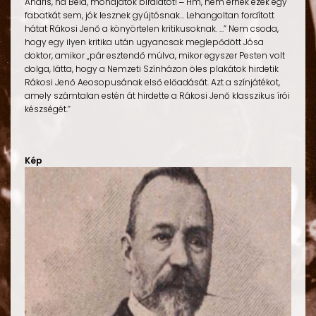
Andris, na Béla, mondjatok bírálatot! ‒ Hm, nem érnek ezek egy
fabatkát sem, jók lesznek gyújtósnak... Lehangoltan fordított
hátat Rákosi Jenő a könyörtelen kritikusoknak. …” Nem csoda,
hogy egy ilyen kritika után ugyancsak meglepődött Jósa
doktor, amikor „pár esztendő múlva, mikor egyszer Pesten volt
dolga, látta, hogy a Nemzeti Színházon öles plakátok hirdetik
Rákosi Jenő Aeosopusának első előadását. Azt a színjátékot,
amely számtalan estén át hirdette a Rákosi Jenő klasszikus írói
készségét.”
Kép