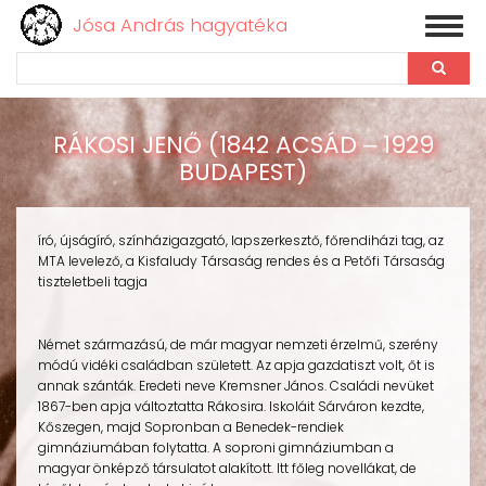
Jósa András hagyatéka
Toggl
naviga
Keresés
Ugrás
a
RÁKOSI JENŐ (1842 ACSÁD ‒ 1929
tartalomra
BUDAPEST)
író, újságíró, színházigazgató, lapszerkesztő, főrendiházi tag, az
MTA levelező, a Kisfaludy Társaság rendes és a Petőfi Társaság
tiszteletbeli tagja
Német származású, de már magyar nemzeti érzelmű, szerény
módú vidéki családban született. Az apja gazdatiszt volt, őt is
annak szánták. Eredeti neve Kremsner János. Családi nevüket
1867-ben apja változtatta Rákosira. Iskoláit Sárváron kezdte,
Kőszegen, majd Sopronban a Benedek-rendiek
gimnáziumában folytatta. A soproni gimnáziumban a
magyar önképző társulatot alakított. Itt főleg novellákat, de