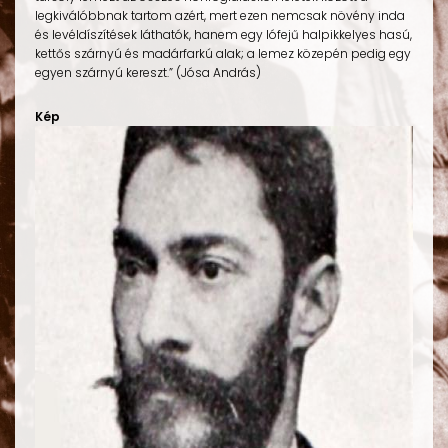
legkiválóbbnak tartom azért, mert ezen nemcsak növény inda
és levéldíszítések láthatók, hanem egy lófejű halpikkelyes hasú,
kettős szárnyú és madárfarkú alak; a lemez közepén pedig egy
egyen szárnyú kereszt.” (Jósa András)
Kép