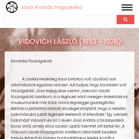
Jósa András hagyatéka
Toggl
naviga
Keresés
Ugrás
a
VIDOVICH LÁSZLÓ (1853 ‒ 1928)
tartalomra
kisvárdai főszolgabíró
A család eredetileg tassi birtokos volt. Lászlóról sok
információnk egyelőre nincsen. Azt tudjuk, hogy Kisvárdán volt
főszolgabíró. Jósa feljegyzése szerint „Vidovich László
főszolgabíró barátom, ki a régészet iránt melegen érdeklődik és
muzeumunkat már több bronz régiséggel gazdagította,
felhívta a járásához tartozó községek elöljáróit, hogy a netalán
tudomásukra jutott régészeti leletekről őt értesítsék.” Így szerzett
tudomást Vidovich és az ő révén Jósa András a tiszabezdédi
lovas sírról, amely körül azután újabb tizenhét sírt tártak fel. „A
Vidovich László főszolgabíró barátom által talált bezdédi
tarsoly lemezt az összes honfoglaláskori leletek között a