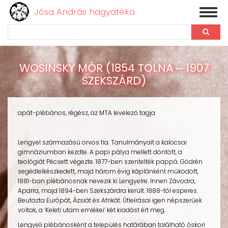
Jósa András hagyatéka
Toggl
naviga
Keresés
Ugrás
a
WOSINSKY MÓR (1854 TOLNA ‒ 1907
tartalomra
SZEKSZÁRD)
apát-plébános, régész, az MTA levelező tagja
Lengyel származású orvos fia. Tanulmányait a kalocsai
gimnáziumban kezdte. A papi pálya mellett döntött, a
teológiát Pécsett végezte. 1877-ben szentelték pappá. Gödrén
segédlelkészkedett, majd három évig káplánként működött,
1881-ban plébánosnak nevezik ki Lengyelre. Innen Závodra,
Aparra, majd 1894-ben Szekszárdra került. 1888-tól esperes.
Beutazta Európát, Ázsiát és Afrikát. Útleírásai igen népszerűek
voltak, a ’Keleti utam emlékei’ két kiadást ért meg.
Lengyeli plébánosként a település határában található őskori