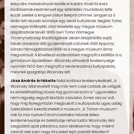
település maradványait kezdte el kutatni. Közel tíz éves
ásatásainak eredményeit egy kétkötetes munkában tette
közzé: Leletek a lengyeli őskori telepről címmel. Lengyel az ő
révén lett névadó lelőhelye egy neolit kultúrának. Megírta Tolna
vármegye történetét, ahol felvetette egy megyei múzeum
alapításának tervét. 1895-ben Tolna Vármegye
Törvényhatósági Bizottságának ülésén felajánlotta saját,
ötezer darabból álló gyűjteményét a köznek. Gróf Apponyi
Sándor támogatásával 1898-ra a megyei múzeum álma
megvalósult. A következő esztendőben megnyílt a kiállítás is a
gimnázium épületében. Wosinsky elhivatott tevékenysége
nyomán 1902-ben megnyílt a neoreneszánsz kultúrpalota,
melynek igazgatója Wosinsky lett.
Jósa András értékelte
fiatal kortársa tevékenykedését: „A
Wosinsky által elvetett mag már nem csak csirázik, de virágzik
és előreláthatólag dúsan fog gyümülcsözni is.” ugyanakkor
némi irigység vegyült későbbi szavaiba. Ennek oka az volt,
hogy míg Nyíregyházán megbukott a kultúrpalota ügye, addig
Szekszárdon beköltözhetett a múzeum: „A ’Tolnai-muzeum’-
nak (a mai nyelven) közművelődési háznak lelkes
kezdeményezője és betetőzője néhai tudós Wosinszky Mór
szegszárdi apát plébános, azon kérdésemre, hogy miként
sikerült neki ezen nagy kincseket rejtő palotát létesíteni?