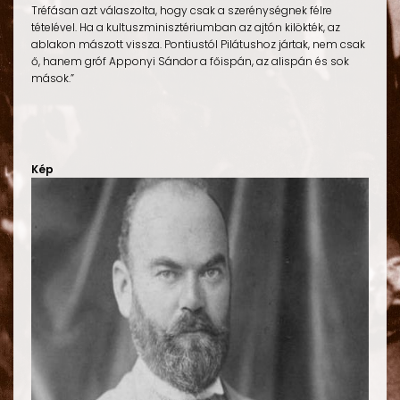
Tréfásan azt válaszolta, hogy csak a szerénységnek félre
tételével. Ha a kultuszminisztériumban az ajtón kilökték, az
ablakon mászott vissza. Pontiustól Pilátushoz jártak, nem csak
ő, hanem gróf Apponyi Sándor a főispán, az alispán és sok
mások.”
Kép