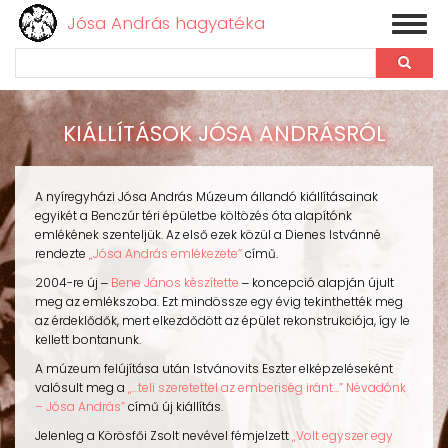
Jósa András hagyatéka
Toggl
naviga
Keresés
Ugrás
a
KIÁLLÍTÁSOK JÓSA ANDRÁSRÓL
tartalomra
A nyíregyházi Jósa András Múzeum állandó kiállításainak
egyikét a Benczúr téri épületbe költözés óta alapítónk
emlékének szenteljük. Az első ezek közül a Dienes Istvánné
rendezte
„
Jósa András emlékezete”
című.
2004-re új ‒
Bene János készítette
‒ koncepció alapján újult
meg az emlékszoba. Ezt mindössze egy évig tekinthették meg
az érdeklődők, mert elkezdődött az épület rekonstrukciója, így le
kellett bontanunk.
A múzeum felújítása után Istvánovits Eszter elképzeléseként
valósult meg a
„...teli szeretettel az emberiség iránt…” Névadónk
– Jósa András
”
című új kiállítás.
Jelenleg a Körösfői Zsolt nevével fémjelzett
„Volt egyszer egy