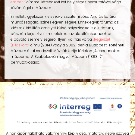
ember…”
címmel létrehozott két helyiséges bemutatóval várja
közönségét a Múzeum.
E mellett igyekszünk vissza-visszatérni Jósa András korára,
munkásságára, színes egyéniségére. Ennek egyik fóruma az
időszaki kiállítás, amelyet külső helyszínekre is eljuttatunk,
büszkén terjesztve ismereteinket az alapító csodadoktor
elbűvölő személyiségéről. Ilyen kiállítás volt a
„Régészet
(H)őskora”
című (2014) vagy a 2002-ben a Budapesti Történeti
Múzeum által rendezett
Múzsák kertje
tárlaton „
A csodadoktor
múzeuma. A Szabolcsvármegyei Múzeum (1868‒)”
bemutatkozása.
A honlapon található valamennyi kép, videó, műtárgy, illetve szöveg