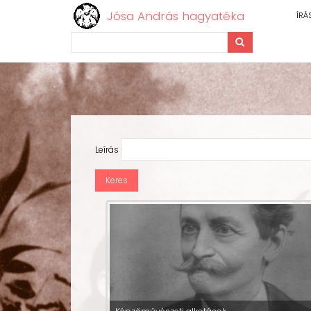
Jósa András hagyatéka
ÍRÁ
Keresés
Ugrás
a
tartalomra
Leírás
OLDALSZÁMOZÁS